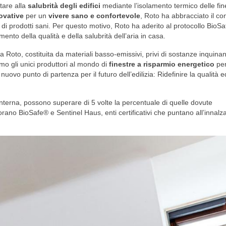
tare alla
salubrità degli edifici
mediante l’isolamento termico delle fin
ovative
per un
vivere sano e confortevole
, Roto ha abbracciato il co
 di prodotti sani. Per questo motivo, Roto ha aderito al protocollo BioS
mento della qualità e della salubrità dell’aria in casa.
ia Roto, costituita da materiali basso-emissivi, privi di sostanze inquinan
iamo gli unici produttori al mondo di
finestre a risparmio energetico
per
vo punto di partenza per il futuro dell’edilizia: Ridefinire la qualità edi
 interna, possono superare di 5 volte la percentuale di quelle dovute
rano BioSafe® e Sentinel Haus, enti certificativi che puntano all’innal