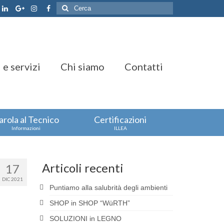
Cerca:
 e servizi
Chi siamo
Contatti
arola al Tecnico
Certificazioni
Informazioni
ILLEA
Articoli recenti
17
DIC 2021
Puntiamo alla salubrità degli ambienti
SHOP in SHOP “WüRTH”
SOLUZIONI in LEGNO