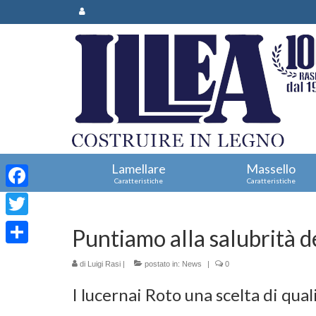
Lamellare
Massello
Caratteristiche
Caratteristiche
Facebook
Twitter
Puntiamo alla salubrità d
Condividi
di
Luigi Rasi
|
postato in:
News
|
0
I lucernai Roto una scelta di quali