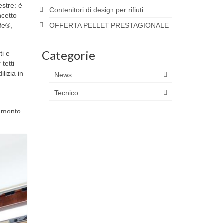
estre: è
Contenitori di design per rifiuti
ncetto
afe®,
OFFERTA PELLET PRESTAGIONALE
Categorie
ti e
 tetti
lizia in
News
Tecnico
zamento