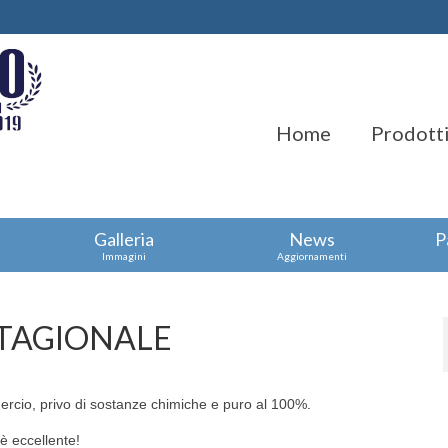
Home
Prodotti
Galleria
News
P
Immagini
Aggiornamenti
STAGIONALE
ercio, privo di sostanze chimiche e puro al 100%.
 è eccellente!