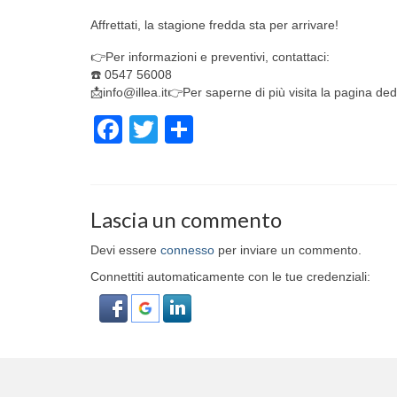
Affrettati, la stagione fredda sta per arrivare!
👉Per informazioni e preventivi, contattaci:
☎️ 0547 56008
📩info@illea.it👉Per saperne di più visita la pagina de
Facebook
Twitter
Condividi
Lascia un commento
Devi essere
connesso
per inviare un commento.
Connettiti automaticamente con le tue credenziali: