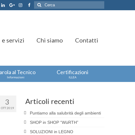
Cerca:
 e servizi
Chi siamo
Contatti
arola al Tecnico
Certificazioni
Informazioni
ILLEA
Articoli recenti
3
OTT 2019
Puntiamo alla salubrità degli ambienti
SHOP in SHOP “WüRTH”
SOLUZIONI in LEGNO