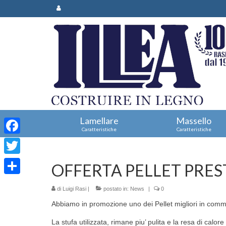
Lamellare
Massello
Caratteristiche
Caratteristiche
Facebook
Twitter
OFFERTA PELLET PRE
Condividi
di
Luigi Rasi
|
postato in:
News
|
0
Abbiamo in promozione uno dei Pellet migliori in comm
La stufa utilizzata, rimane piu’ pulita e la resa di calore