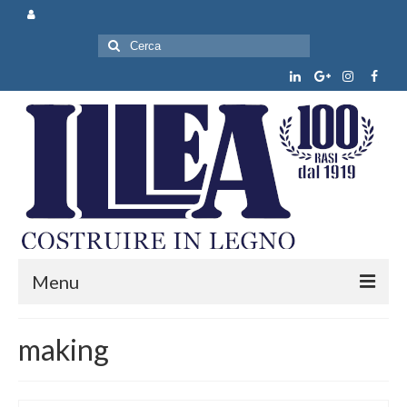
Cerca:
Menu
Chi siamo
making
Prodotti e servizi
News