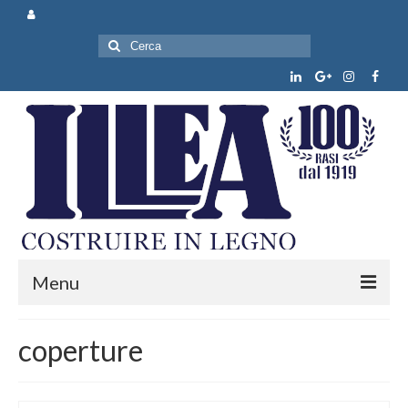
Cerca:
Menu
Chi siamo
coperture
Prodotti e servizi
News