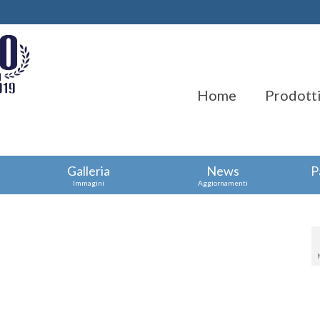
Home
Prodotti
Galleria
News
P
Immagini
Aggiornamenti