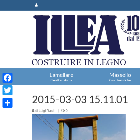
Lamellare
Massello
Caratteristiche
Caratteristiche
Facebook
2015-03-03 15.11.01
Twitter
di
Luigi Rasi
|
|
0
Condividi