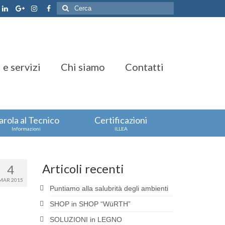
Cerca:
 e servizi
Chi siamo
Contatti
arola al Tecnico
Certificazioni
Informazioni
ILLEA
Articoli recenti
4
MAR 2015
Puntiamo alla salubrità degli ambienti
SHOP in SHOP “WüRTH”
SOLUZIONI in LEGNO