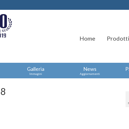
Home
Prodotti
Galleria
News
P
Immagini
Aggiornamenti
08