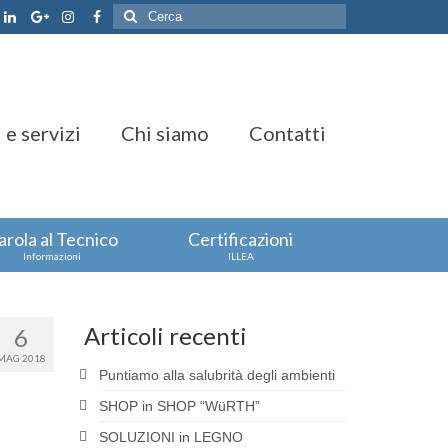
Cerca:
 e servizi
Chi siamo
Contatti
arola al Tecnico
Certificazioni
Informazioni
ILLEA
Articoli recenti
6
MAG 2018
Puntiamo alla salubrità degli ambienti
SHOP in SHOP “WüRTH”
SOLUZIONI in LEGNO