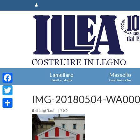
Lamellare
Massello
Caratteristiche
Caratteristiche
Facebook
IMG-20180504-WA00
Twitter
di
Luigi Rasi
|
|
0
Condividi