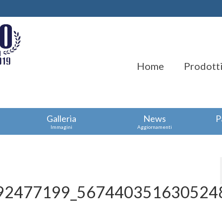
Home
Prodotti
Galleria
News
P
Immagini
Aggiornamenti
92477199_567440351630524