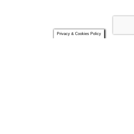
Privacy & Cookies Policy
rticoli recenti
Puntiamo alla salubrità degli ambienti
17 Dicembre
2021
SHOP in SHOP “WüRTH”
3 Dicembre 2021
SOLUZIONI in LEGNO
3 Novembre 2021
Contenitori di design per rifiuti
5 Ottobre 2021
OFFERTA PELLET PRESTAGIONALE
3 Ottobre
2019
 riproduzione previa autorizzazione. Credits:
www.advance-