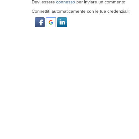
Devi essere
connesso
per inviare un commento.
Connettiti automaticamente con le tue credenziali:
SEDE OPERATIVA
ILLEA S.r.l.
Via Emilia, 3476
Budrio di Longiano FC 47020
054756008
info@illea.it
© 2026 ILLEA Srl - Sede Legale: via Generale Dalla Chiesa, 65 CURTATONE
comunicazione.it