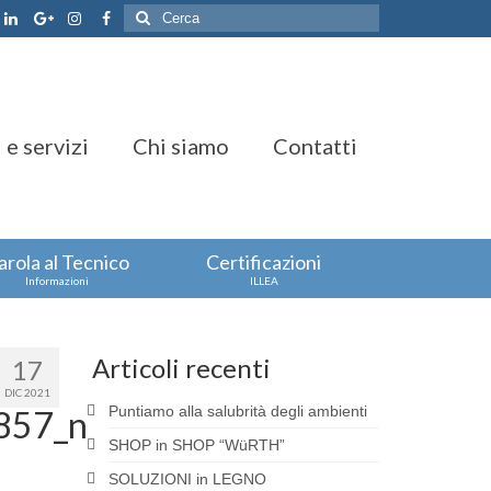
Cerca:
 e servizi
Chi siamo
Contatti
arola al Tecnico
Certificazioni
Informazioni
ILLEA
Articoli recenti
17
DIC 2021
Puntiamo alla salubrità degli ambienti
857_n
SHOP in SHOP “WüRTH”
SOLUZIONI in LEGNO