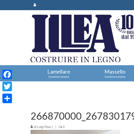
Lamellare
Massello
Caratteristiche
Caratteristiche
Facebook
Twitter
Condividi
266870000_26783017
di
Luigi Rasi
|
|
0