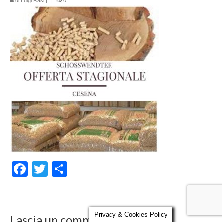
di
Luigi Rasi
|
|
0
Parola al Tecnico
Certificazioni
Contatti
Facebook
Twitter
Condividi
Privacy & Cookies Policy
Lascia un commento