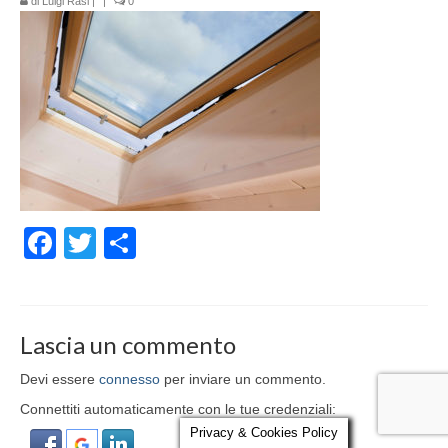
di
Luigi Rasi
|
|
0
Parola al Tecnico
Certificazioni
Contatti
Facebook
Twitter
Condividi
Lascia un commento
Devi essere
connesso
per inviare un commento.
Connettiti automaticamente con le tue credenziali:
Privacy & Cookies Policy