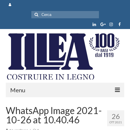
Cerca:
Menu
Chi siamo
WhatsApp Image 2021-
26
10-26 at 10.40.46
Prodotti e servizi
OTT 2021
News