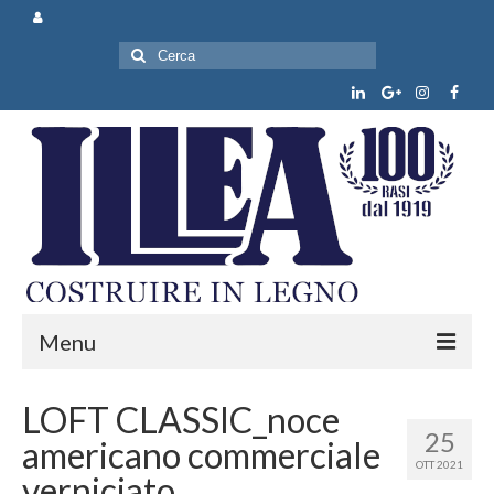
Cerca:
Menu
Chi siamo
LOFT CLASSIC_noce
25
americano commerciale
Prodotti e servizi
OTT 2021
verniciato
News