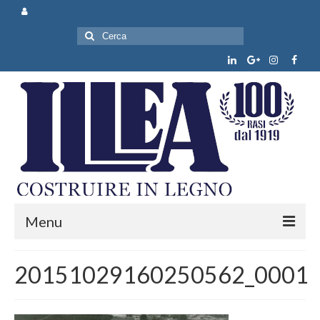
Cerca:
Menu
Chi siamo
20151029160250562_0001
Prodotti e servizi
News