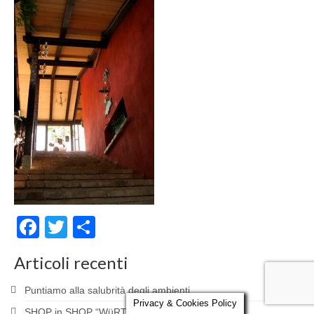
Parola al Tecnico
Certificazioni
Contatti
Facebook
Twitter
Condividi
Articoli recenti
Puntiamo alla salubrità degli ambienti
Privacy & Cookies Policy
SHOP in SHOP “WüRTH”