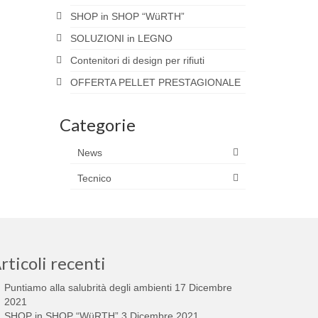
SHOP in SHOP “WüRTH”
SOLUZIONI in LEGNO
Contenitori di design per rifiuti
OFFERTA PELLET PRESTAGIONALE
Categorie
News
Tecnico
rticoli recenti
Puntiamo alla salubrità degli ambienti
17 Dicembre
2021
SHOP in SHOP “WüRTH”
3 Dicembre 2021