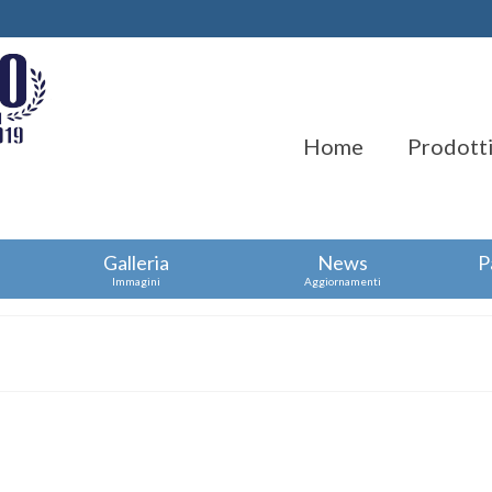
Home
Prodotti
Galleria
News
P
Immagini
Aggiornamenti