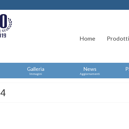
Home
Prodotti
Galleria
News
P
Immagini
Aggiornamenti
14