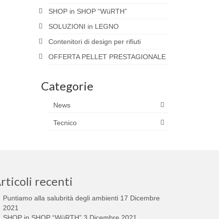
SHOP in SHOP “WüRTH”
SOLUZIONI in LEGNO
Contenitori di design per rifiuti
OFFERTA PELLET PRESTAGIONALE
Categorie
News
Tecnico
rticoli recenti
Puntiamo alla salubrità degli ambienti
17 Dicembre
2021
SHOP in SHOP “WüRTH”
3 Dicembre 2021