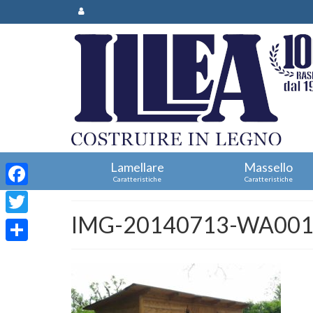
Lamellare
Massello
Caratteristiche
Caratteristiche
Facebook
IMG-20140713-WA00
Twitter
Condividi