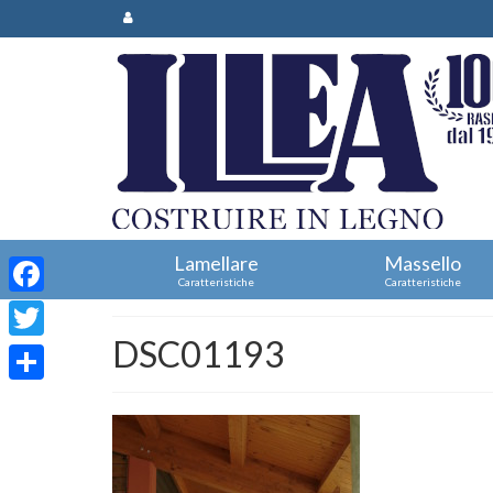
Lamellare
Massello
Caratteristiche
Caratteristiche
Facebook
DSC01193
Twitter
Condividi