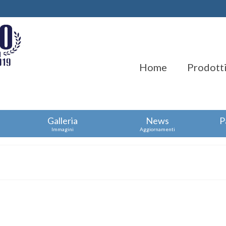
Home
Prodotti
Galleria
News
P
Immagini
Aggiornamenti